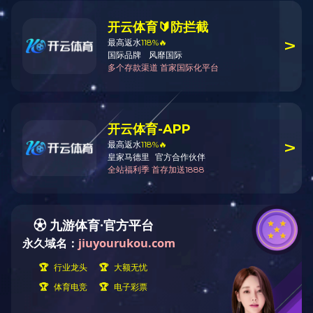
近日，定海区市场监督管理局与城西工商所领导，向我公司颁发了
国家级“守合同重信用企业”公示证明，这是我公司自2013年被国家工
商总局认定为“2010-2011年度“守合同重信用”公示企业后，再获续展
认定。
我公司连续多年获得浙江省AAA级守合同重信用企业，这次再被国
家工商总局认定为守合同重信用公示企业，是对我公司多年来坚持
诚信经营最大的鼓励与肯定，我公司将继续秉承诚信经营的理念，
以诚信赢得市场，不辜负多年来各级政府的支持与客户的信任。