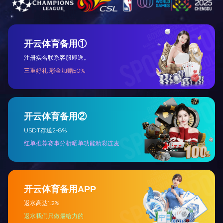
首页
电话:0580-8891168、8891186、8890908 地址:浙江省舟山市 定海区
盐仓街道双联村临欣路3号
版权所有 Copyright(C)2011-2012 华体会网页版页面登录
浙ICP备
2023049332号
创意设计：
万塑传媒
访问量：
米兰官方端网站登录入口
|
leyu·乐鱼（中国）官方网站
|
LD乐动·（中
国）官方网站
|
万象城官方网站
|
赢博官方网站
|
乐玩官方网站
|
星空平
台
|
AK官方网站
|
开云app登录入口
|