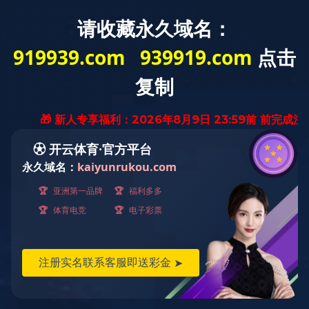
英文
中文
首页
关于我们
产品中心
解决方案
新闻中心
人才
喜讯！SJSZ115型锥形同向双螺杆挤出
机经过权威机构检测，产量达