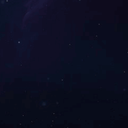
6-72
38CrMoAlA(镶合
160/4极
变频调速
电磁加铸铝加热
1100
上海吉祥科技集团
80-8891168、8891186、8890908 地址:浙江省舟山市 定海区盐仓街道双联
right(C)2011-2012 华体会网页版页面登录
浙ICP备2023049332号
创意设