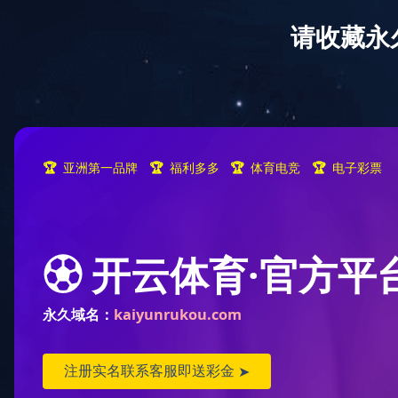
首页
关于我们