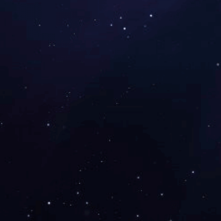
螺杆转速(r/min)
螺杆机筒材料
主电机功率(kw)
主电机驱动方式
加热体材质
最大产量Kg/h
典型客户
电话:05
版权所有 Copy