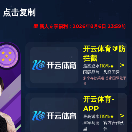
销售咨询热线
( 吴先生)
中文
13705807538
语言切换
英文
人才中心
华体会(中国)