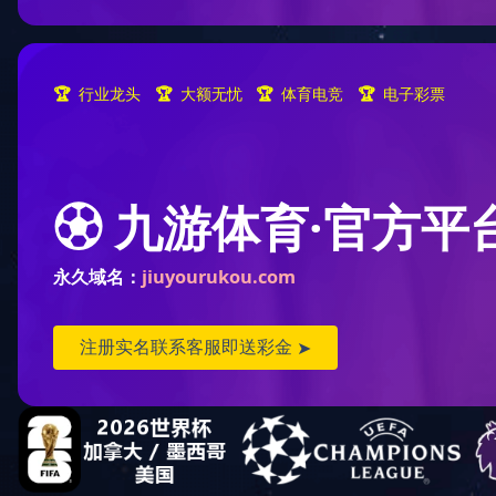
首页
>
产品中心
>
华体会网页版页面登录
详情